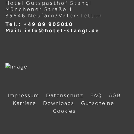
freundlich und zuvorkommend, und es
Hotel Gutsgasthof Stangl
standen genügend Parkplätze direkt am
Münchener Straße 1
85646 Neufarn/Vaterstetten
Hotel zur Verfügung. Wir werden im
nächsten Jahr definitiv wiederkommen!
Tel.: +49 89 905010
Mail: info@hotel-stangl.de
Impressum
Datenschutz
FAQ
AGB
Karriere
Downloads
Gutscheine
Cookies