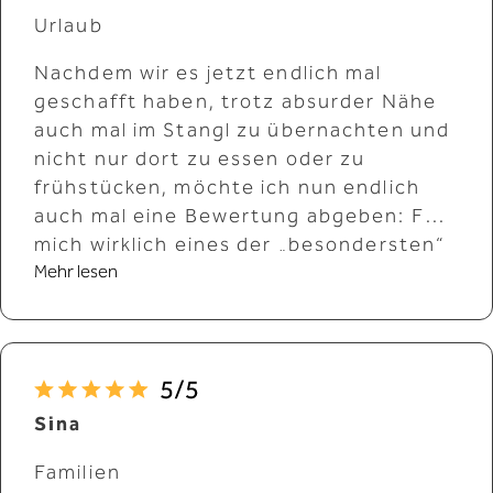
Urlaub
Nachdem wir es jetzt endlich mal
geschafft haben, trotz absurder Nähe
auch mal im Stangl zu übernachten und
nicht nur dort zu essen oder zu
frühstücken, möchte ich nun endlich
auch mal eine Bewertung abgeben: Für
mich wirklich eines der „besondersten“
Mehr lesen
Hotels, in denen wir bislang waren. Dass
die Küche phänomenal Ist, wissen wir ja
schon sehr lange und das Frühstück
(auch für externe Gäste!) ist wie ein
kleiner Urlaub, aber auch übernachten
macht hier sehr großen Spaß!
Sina
Sogar ohne Wellnessbereich und Co.
Familien
Das liegt einerseits daran, dass es ein