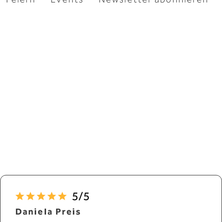
Feiern
Events
Newsletter abonnieren
Danke für die tollen Google-
Rezensionen
Quelle: google.com
Daniela Preis