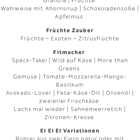
Granola | Früchte
Wahlweise mit Ahornsirup | Schokoladensoße |
Apfelmus
Früchte Zauber
Früchte – Exoten – Zitrusfrüchte
Fitmacher
Speck-Takel | Wild auf Käse | More than
Greens
Gemüse | Tomate-Mozzarella-Mango-
Basilikum
Avokado-Lover | Feta-Käse-Dill | Olivenöl |
zweierlei Frischkäse
Lachs mal wieder | Sahnemeerretich |
Zitronen-Kresse
EI EI EI Variationen
Rührei aus zwei Eiern natur oder mit